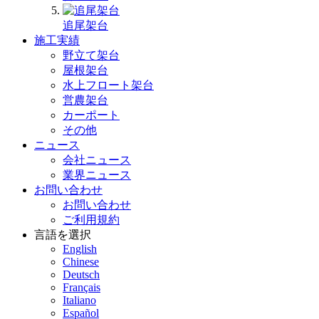
追尾架台
施工実績
野立て架台
屋根架台
水上フロート架台
営農架台
カーポート
その他
ニュース
会社ニュース
業界ニュース
お問い合わせ
お問い合わせ
ご利用規約
言語を選択
English
Chinese
Deutsch
Français
Italiano
Español