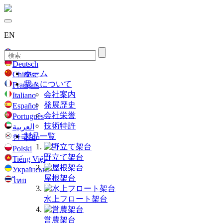
EN
English
Deutsch
ホーム
Chinese
我々について
Français
会社案内
Italiano
発展歴史
Español
会社栄誉
Português
技術特許
العربية
製品一覧
한국의
Polski
野立て架台
Tiếng Việt
Українська
屋根架台
ไทย
水上フロート架台
営農架台