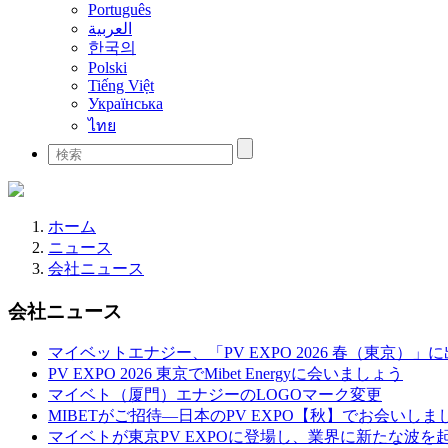
Português
العربية
한국의
Polski
Tiếng Việt
Українська
ไทย
ホーム
ニュース
会社ニュース
会社ニュース
マイベットエナジー、「PV EXPO 2026 春（東京）」
PV EXPO 2026 東京でMibet Energyに会いましょう
マイベト（厦門）エナジーのLOGOマーク変更
MIBETがご招待—日本のPV EXPO【秋】でお会いしま
マイベトが東京PV EXPOに登場し、業界に新たな波を