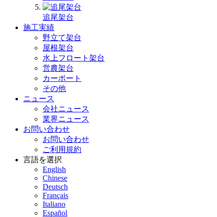
追尾架台
施工実績
野立て架台
屋根架台
水上フロート架台
営農架台
カーポート
その他
ニュース
会社ニュース
業界ニュース
お問い合わせ
お問い合わせ
ご利用規約
言語を選択
English
Chinese
Deutsch
Français
Italiano
Español