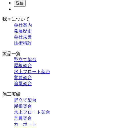
送信
我々について
会社案内
発展歴史
会社栄誉
技術特許
製品一覧
野立て架台
屋根架台
水上フロート架台
営農架台
追尾架台
施工実績
野立て架台
屋根架台
水上フロート架台
営農架台
カーポート