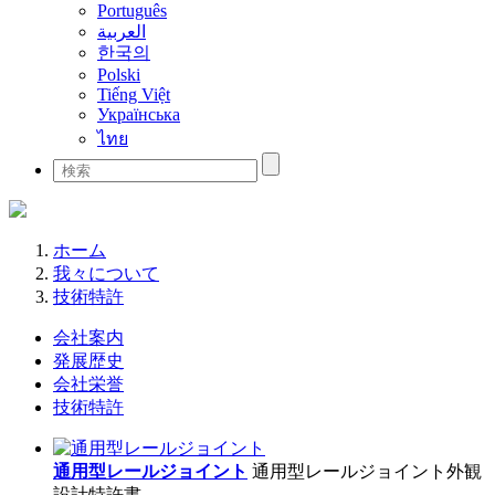
Português
العربية
한국의
Polski
Tiếng Việt
Українська
ไทย
ホーム
我々について
技術特許
会社案内
発展歴史
会社栄誉
技術特許
通用型レールジョイント
通用型レールジョイント外観
設計特許書