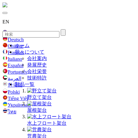
EN
English
Deutsch
ホーム
Chinese
我々について
Français
会社案内
Italiano
発展歴史
Español
会社栄誉
Português
技術特許
العربية
製品一覧
한국의
Polski
野立て架台
Tiếng Việt
Українська
屋根架台
ไทย
水上フロート架台
営農架台