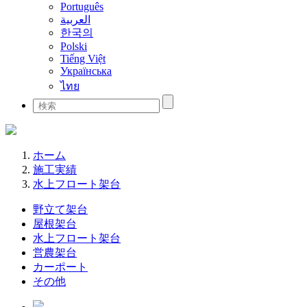
Português
العربية
한국의
Polski
Tiếng Việt
Українська
ไทย
ホーム
施工実績
水上フロート架台
野立て架台
屋根架台
水上フロート架台
営農架台
カーポート
その他