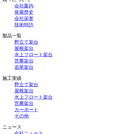
会社案内
発展歴史
会社栄誉
技術特許
製品一覧
野立て架台
屋根架台
水上フロート架台
営農架台
追尾架台
施工実績
野立て架台
屋根架台
水上フロート架台
営農架台
カーポート
その他
ニュース
会社ニュース