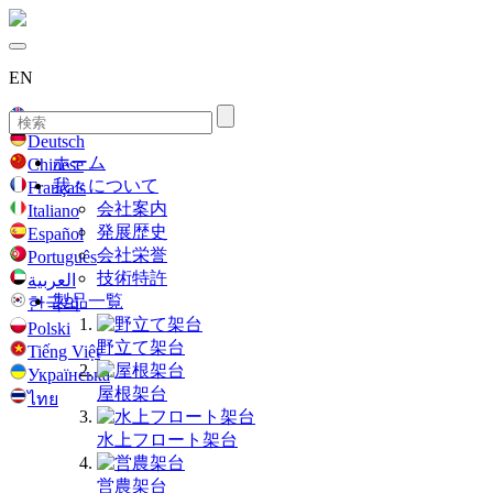
EN
English
Deutsch
ホーム
Chinese
我々について
Français
会社案内
Italiano
発展歴史
Español
会社栄誉
Português
技術特許
العربية
製品一覧
한국의
Polski
野立て架台
Tiếng Việt
Українська
屋根架台
ไทย
水上フロート架台
営農架台