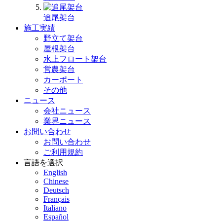
追尾架台
施工実績
野立て架台
屋根架台
水上フロート架台
営農架台
カーポート
その他
ニュース
会社ニュース
業界ニュース
お問い合わせ
お問い合わせ
ご利用規約
言語を選択
English
Chinese
Deutsch
Français
Italiano
Español