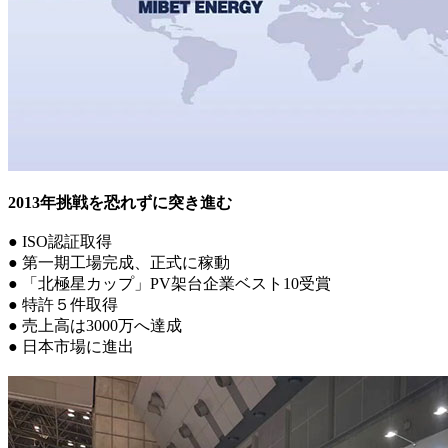
2013年挑戦を恐れずに突き進む
● ISO認証取得
● 第一期工場完成、正式に稼動
● 「北極星カップ」PV架台企業ベスト10受賞
● 特許５件取得
● 売上高は3000万へ達成
● 日本市場に進出