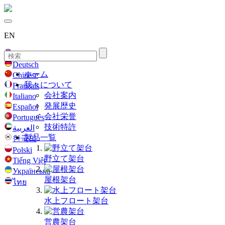
EN
English
Deutsch
ホーム
Chinese
我々について
Français
会社案内
Italiano
発展歴史
Español
会社栄誉
Português
技術特許
العربية
製品一覧
한국의
Polski
野立て架台
Tiếng Việt
Українська
屋根架台
ไทย
水上フロート架台
営農架台