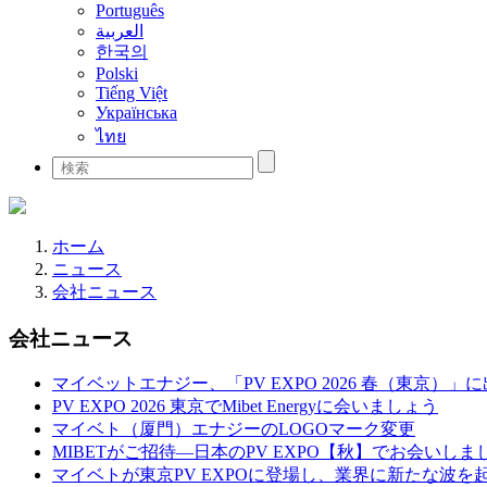
Português
العربية
한국의
Polski
Tiếng Việt
Українська
ไทย
ホーム
ニュース
会社ニュース
会社ニュース
マイベットエナジー、「PV EXPO 2026 春（東京）」
PV EXPO 2026 東京でMibet Energyに会いましょう
マイベト（厦門）エナジーのLOGOマーク変更
MIBETがご招待—日本のPV EXPO【秋】でお会いしま
マイベトが東京PV EXPOに登場し、業界に新たな波を