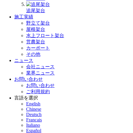
追尾架台
施工実績
野立て架台
屋根架台
水上フロート架台
営農架台
カーポート
その他
ニュース
会社ニュース
業界ニュース
お問い合わせ
お問い合わせ
ご利用規約
言語を選択
English
Chinese
Deutsch
Français
Italiano
Español