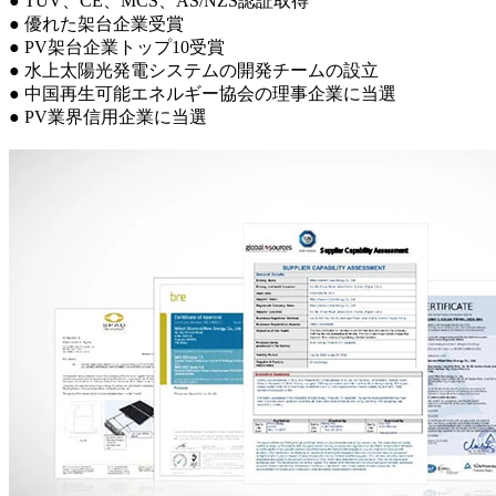
● TUV、CE、MCS、AS/NZS認証取得
● 優れた架台企業受賞
● PV
架台企業トップ10受賞
● 水上太陽光発電システムの開発チームの設立
● 中国再生可能エネルギー協会の理事企業に当選
● PV業界信用企業に当選