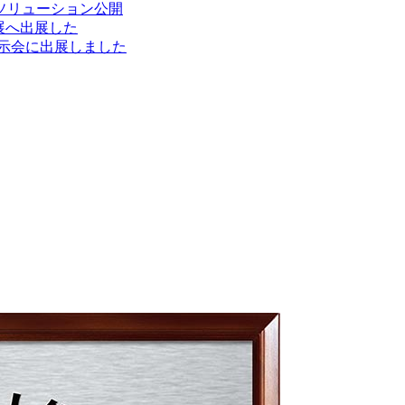
新ソリューション公開
電展へ出展した
展示会に出展しました