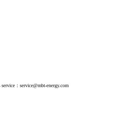
s service：
service@mbt-energy.com