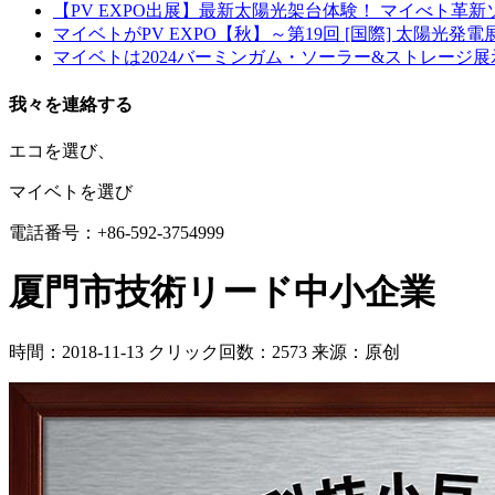
【PV EXPO出展】最新太陽光架台体験！ マイべト革
マイベトがPV EXPO【秋】～第19回 [国際] 太陽光発
マイベトは2024バーミンガム・ソーラー&ストレージ
我々を連絡する
エコを選び、
マイベトを選び
電話番号：+86-592-3754999
厦門市技術リード中小企業
時間：2018-11-13
クリック回数：2573
来源：原创