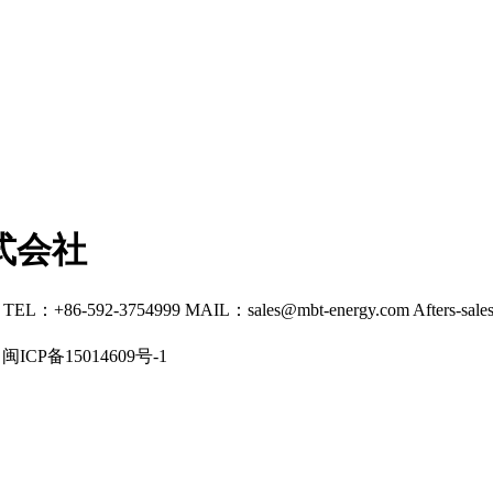
式会社
TEL：+86-592-3754999
MAIL：
sales@mbt-energy.com
Afters-sale
闽ICP备15014609号-1