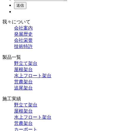
送信
我々について
会社案内
発展歴史
会社栄誉
技術特許
製品一覧
野立て架台
屋根架台
水上フロート架台
営農架台
追尾架台
施工実績
野立て架台
屋根架台
水上フロート架台
営農架台
カーポート