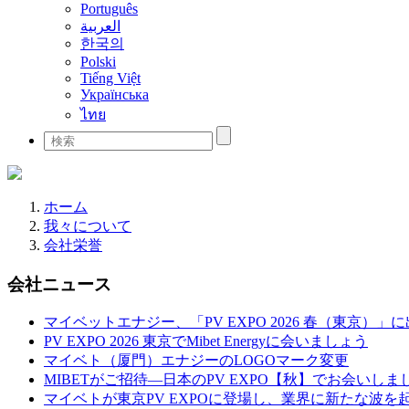
Português
العربية
한국의
Polski
Tiếng Việt
Українська
ไทย
ホーム
我々について
会社栄誉
会社ニュース
マイベットエナジー、「PV EXPO 2026 春（東京）」
PV EXPO 2026 東京でMibet Energyに会いましょう
マイベト（厦門）エナジーのLOGOマーク変更
MIBETがご招待—日本のPV EXPO【秋】でお会いしま
マイベトが東京PV EXPOに登場し、業界に新たな波を