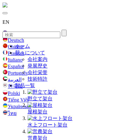
EN
English
Deutsch
ホーム
Chinese
我々について
Français
会社案内
Italiano
発展歴史
Español
会社栄誉
Português
技術特許
العربية
製品一覧
한국의
Polski
野立て架台
Tiếng Việt
Українська
屋根架台
ไทย
水上フロート架台
営農架台