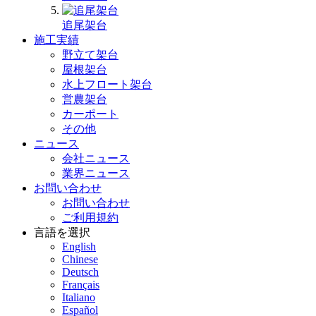
追尾架台
施工実績
野立て架台
屋根架台
水上フロート架台
営農架台
カーポート
その他
ニュース
会社ニュース
業界ニュース
お問い合わせ
お問い合わせ
ご利用規約
言語を選択
English
Chinese
Deutsch
Français
Italiano
Español