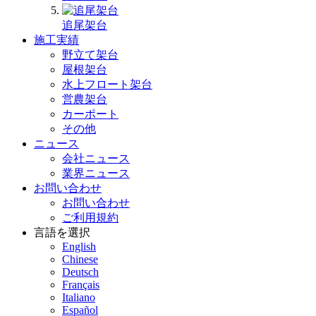
追尾架台
施工実績
野立て架台
屋根架台
水上フロート架台
営農架台
カーポート
その他
ニュース
会社ニュース
業界ニュース
お問い合わせ
お問い合わせ
ご利用規約
言語を選択
English
Chinese
Deutsch
Français
Italiano
Español