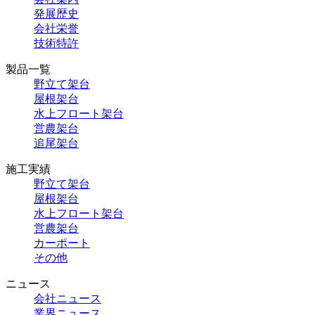
発展歴史
会社栄誉
技術特許
製品一覧
野立て架台
屋根架台
水上フロート架台
営農架台
追尾架台
施工実績
野立て架台
屋根架台
水上フロート架台
営農架台
カーポート
その他
ニュース
会社ニュース
業界ニュース