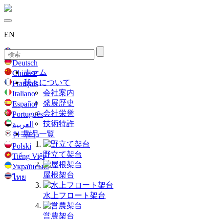
EN
English
Deutsch
ホーム
Chinese
我々について
Français
会社案内
Italiano
発展歴史
Español
会社栄誉
Português
技術特許
العربية
製品一覧
한국의
Polski
野立て架台
Tiếng Việt
Українська
屋根架台
ไทย
水上フロート架台
営農架台