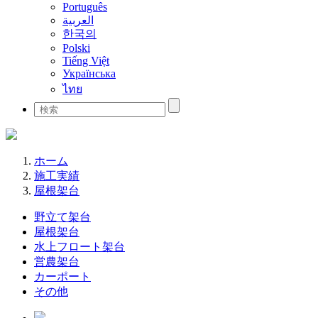
Português
العربية
한국의
Polski
Tiếng Việt
Українська
ไทย
ホーム
施工実績
屋根架台
野立て架台
屋根架台
水上フロート架台
営農架台
カーポート
その他