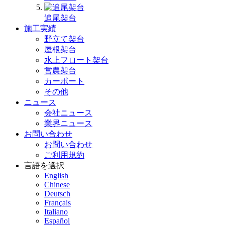
追尾架台
施工実績
野立て架台
屋根架台
水上フロート架台
営農架台
カーポート
その他
ニュース
会社ニュース
業界ニュース
お問い合わせ
お問い合わせ
ご利用規約
言語を選択
English
Chinese
Deutsch
Français
Italiano
Español