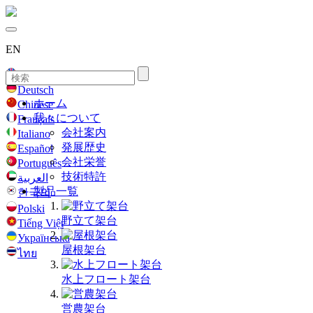
EN
English
Deutsch
ホーム
Chinese
我々について
Français
会社案内
Italiano
発展歴史
Español
会社栄誉
Português
技術特許
العربية
製品一覧
한국의
Polski
野立て架台
Tiếng Việt
Українська
屋根架台
ไทย
水上フロート架台
営農架台