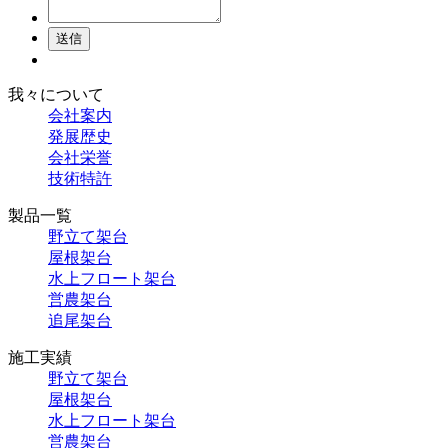
送信
我々について
会社案内
発展歴史
会社栄誉
技術特許
製品一覧
野立て架台
屋根架台
水上フロート架台
営農架台
追尾架台
施工実績
野立て架台
屋根架台
水上フロート架台
営農架台