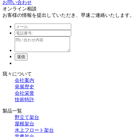
お問い合わせ
オンライン相談
お客様の情報を提出していただき、早速ご連絡いたします。
送信
我々について
会社案内
発展歴史
会社栄誉
技術特許
製品一覧
野立て架台
屋根架台
水上フロート架台
営農架台