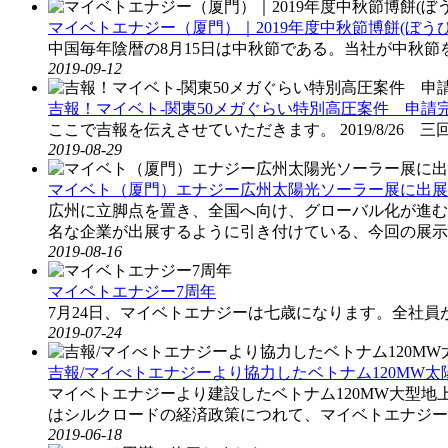
マイベトエナジー（厦門）｜2019年度中秋節博餅(ぼう
中国毎年陰暦の8月15日は中秋節である。当社が中秋節を
2019-09-12
吉報！マイベト-関東50メガぐらい特別高圧案件 申請
ここで吉報を伝えさせていただきます。 2019/8/26
2019-08-29
マイベト（厦門）エナジー広州太陽光ソーラー展に出展
広州に立脚点を置き、全国へ向け、グローバル化が進む
名な企業が出展するように引き付けている、今回の展示
2019-08-16
マイベトエナジー7周年
7月24日、マイベトエナジーは七歳になります。全社
2019-07-24
吉報/マイべトエナジーより協力したベトナム120MW
マイベトエナジーより建設したベトナム120MW大型
はシルクロードの経済政策につれて、マイベトエナジー
2019-06-18