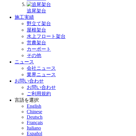
追尾架台
施工実績
野立て架台
屋根架台
水上フロート架台
営農架台
カーポート
その他
ニュース
会社ニュース
業界ニュース
お問い合わせ
お問い合わせ
ご利用規約
言語を選択
English
Chinese
Deutsch
Français
Italiano
Español