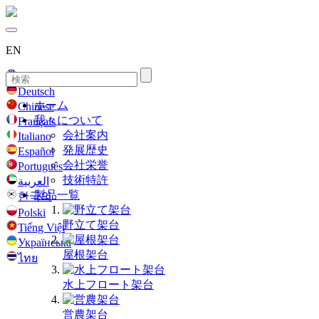
EN
English
Deutsch
ホーム
Chinese
我々について
Français
会社案内
Italiano
発展歴史
Español
会社栄誉
Português
技術特許
العربية
製品一覧
한국의
Polski
野立て架台
Tiếng Việt
Українська
屋根架台
ไทย
水上フロート架台
営農架台