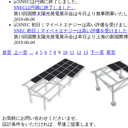
SNECは円満に終了しました。
第13回国際太陽光発電展示会は今日より無事閉幕いた
2019-06-06
SNEC 初日｜マイベトエナジーは高い評価を受けました
第13回国際太陽光発電展示会は本日より上海の新国際
2019-06-04
首页
上一页
...
4
5
6
7
8
9
10
11
12
13
下一页
尾页
お気軽にお問い合わせくださいませ。
設計条件をいただければ、早速ご提案します。